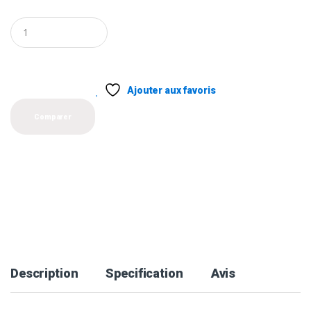
Q
u
a
n
t
i
Ajouter aux favoris
t
y
Comparer
Description
Specification
Avis