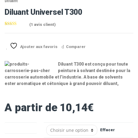
Diluant
Diluant Universel T300
(
1
avis client)
Noté
1
5.00
sur
5 basé sur
notation
client
Ajouter aux favoris
Comparer
Diluant T300 est conçu pour toute
peinture à solvant destinée pour la
carrosserie automobile et l’industrie. A base de solvents
ester aromatique et cétonique à grand pouvoir diluant,
A partir de
10,14
€
Conditionnement
Effacer