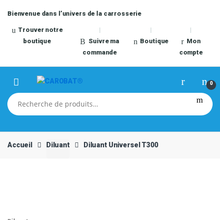
Skip
Skip
Bienvenue dans l’univers de la carrosserie
to
to
navigation
content
Trouver notre
boutique
Suivre ma
Boutique
Mon
commande
compte
0
Recherche
pour :
Accueil
Diluant
Diluant Universel T300