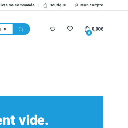
uivre ma commande
Boutique
Mon compte
0,00
€
0
nt vide.