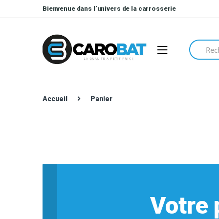
Skip
Skip
Bienvenue dans l’univers de la carrosserie
to
to
navigation
content
Search
for:
Accueil
Panier
Votre 